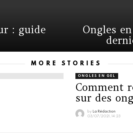
ur : guide
Ongles en 
derni
MORE STORIES
ONGLES EN GEL
Comment ré
sur des ong
by
La Rédaction
03/07/2021, 14:23