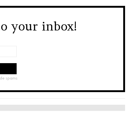
to your inbox!
 de spams