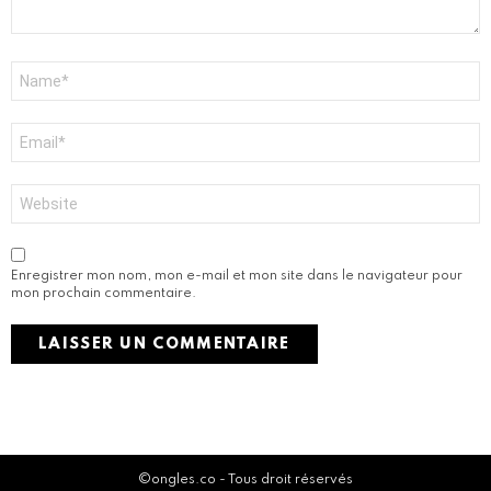
r
e
*
N
o
m
*
E
-
m
a
S
i
i
l
t
*
e
w
Enregistrer mon nom, mon e-mail et mon site dans le navigateur pour
e
mon prochain commentaire.
b
Activate the G1 Socials plugin to use the Instagram module.
©ongles.co - Tous droit réservés