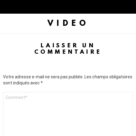
VIDEO
LAISSER UN
COMMENTAIRE
Votre adresse e-mail ne sera pas publiée.
Les champs obligatoires
sont indiqués avec
*
C
o
m
m
e
n
t
a
i