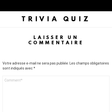
TRIVIA QUIZ
LAISSER UN
COMMENTAIRE
Votre adresse e-mail ne sera pas publiée.
Les champs obligatoires
sont indiqués avec
*
C
o
m
m
e
n
t
a
i