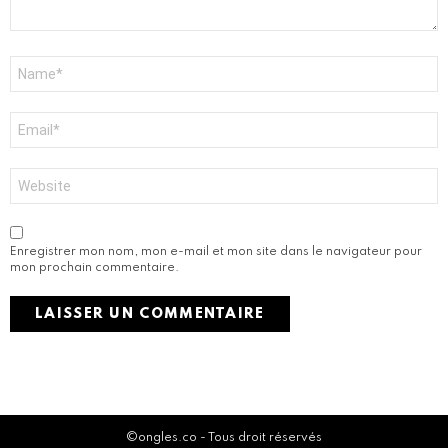
r
e
*
N
o
m
*
E
-
m
a
S
i
i
l
t
*
e
w
Enregistrer mon nom, mon e-mail et mon site dans le navigateur pour
e
mon prochain commentaire.
b
Activate the G1 Socials plugin to use the Instagram module.
©ongles.co - Tous droit réservés