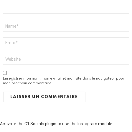
i
r
e
*
N
o
m
*
E
-
m
a
S
i
i
l
t
*
e
w
Enregistrer mon nom, mon e-mail et mon site dans le navigateur pour
e
mon prochain commentaire.
b
Activate the G1 Socials plugin to use the Instagram module.