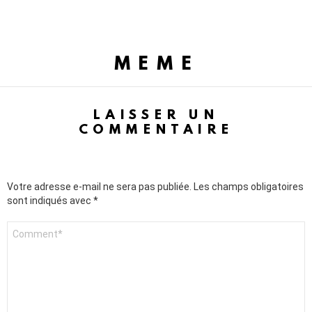
MEME
LAISSER UN
COMMENTAIRE
Votre adresse e-mail ne sera pas publiée.
Les champs obligatoires
sont indiqués avec
*
C
o
m
m
e
n
t
a