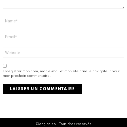
r
e
*
N
o
m
*
E
-
m
a
S
i
i
l
t
*
e
w
Enregistrer mon nom, mon e-mail et mon site dans le navigateur pour
e
mon prochain commentaire.
b
Activate the G1 Socials plugin to use the Instagram module.
©ongles.co - Tous droit réservés