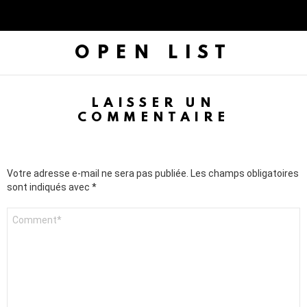
OPEN LIST
LAISSER UN
COMMENTAIRE
Votre adresse e-mail ne sera pas publiée.
Les champs obligatoires
sont indiqués avec
*
C
o
m
m
e
n
t
a
i